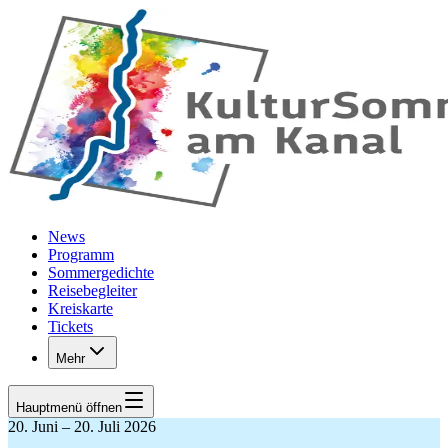
Zum Hauptinhalt springen
News
Programm
Sommergedichte
Reisebegleiter
Kreiskarte
Tickets
Mehr
Hauptmenü
öffnen
20. Juni – 20. Juli 2026