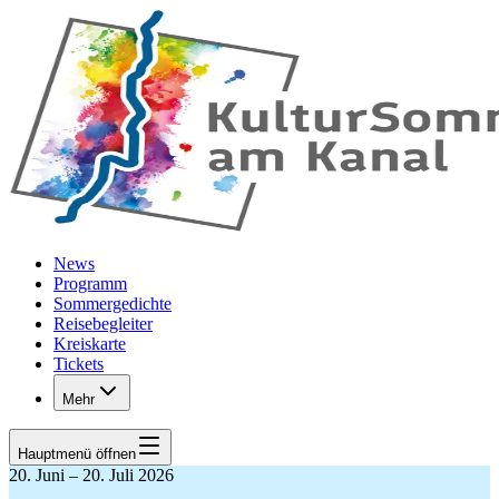
Zum Hauptinhalt springen
News
Programm
Sommergedichte
Reisebegleiter
Kreiskarte
Tickets
Mehr
Hauptmenü
öffnen
20. Juni – 20. Juli 2026